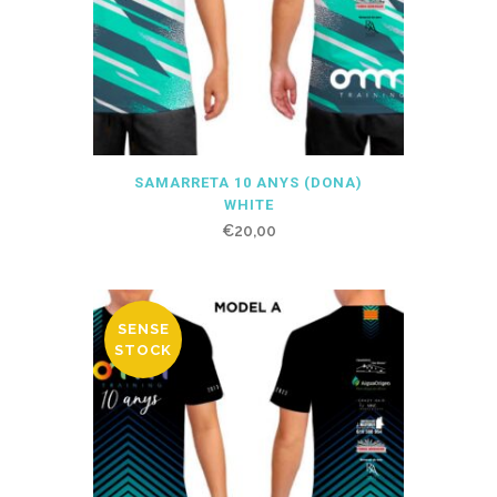
SAMARRETA 10 ANYS (DONA)
WHITE
€
20,00
SENSE
STOCK