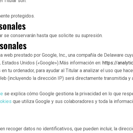
 Titular son:
mente protegidos.
sonales
r se conservarán hasta que solicite su supresión.
rsonales
ica web prestado por Google, Inc., una compañía de Delaware cuya
3, Estados Unidos («Google»).Más información en:
https://analyt
n tu ordenador, para ayudar al Titular a analizar el uso que hac
Web (incluyendo la dirección IP) será directamente transmitida y
le
se explica cómo Google gestiona la privacidad en lo que respe
ookies
que utiliza Google y sus colaboradores y toda la informaci
n recoger datos no identificativos, que pueden incluir, la direcc