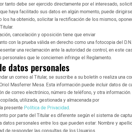
r tanto debe ser ejercido directamente por el interesado, solicitá
r que haya facilitado sus datos en algún momento, puede dirigirs
s ha obtenido, solicitar la rectificación de los mismos, oponerse
itular.
ación, cancelación y oposición tiene que enviar
unto con la prueba válida en derecho como una fotocopia del D.N.I
 presentar una reclamación ante la autoridad de control, en este 
s personales que le conciernen infringe el Reglamento.
de datos personales
r un correo al Titular, se suscribe a su boletín o realiza una co
 Oriol Masferrer Mesa. Esta información puede incluir datos de 
ión de correo electrónico, número de teléfono, y otra información. 
copilada, utilizada, gestionada y almacenada por
la presente
Política de Privacidad
.
ento por parte del Titular es diferente según el sistema de captu
ita datos personales entre los que pueden estar: Nombre y apelli
dad de responder las consultas de los Usuarios.