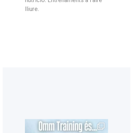
nutrició. Entrenaments a l’aire
lliure.