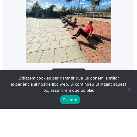
Cargar más...
Utilitzem cookies per garantir que us donem la millor
experiència al nostre lloc web. Si continueu utilitzant aquest
lloc, assumirem que us plau.
D'acord
© Omm Training 2026- Disseny web by
montsenywebs.com