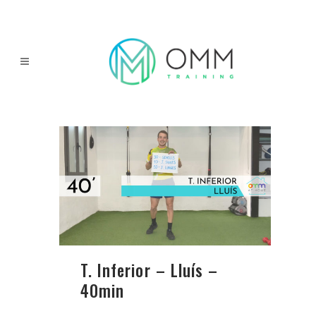
T. Inferior – Lluís –
40min